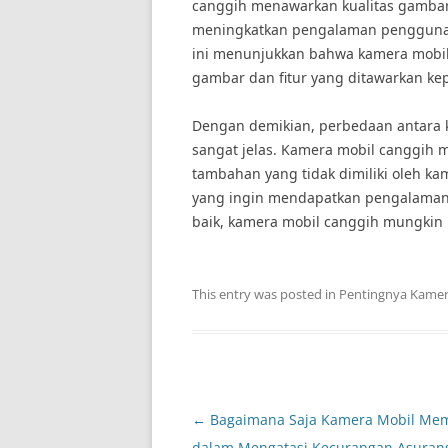
canggih menawarkan kualitas gambar 
meningkatkan pengalaman pengguna
ini menunjukkan bahwa kamera mobil 
gambar dan fitur yang ditawarkan k
Dengan demikian, perbedaan antara 
sangat jelas. Kamera mobil canggih m
tambahan yang tidak dimiliki oleh ka
yang ingin mendapatkan pengalaman
baik, kamera mobil canggih mungkin 
This entry was posted in
Pentingnya Kamer
Post
←
Bagaimana Saja Kamera Mobil Me
navigation
dalam Mengatasi Kecurangan Asuran