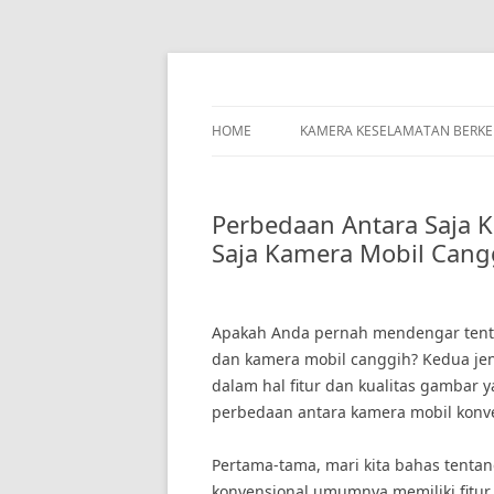
Skip
to
content
HOME
KAMERA KESELAMATAN BERK
Perbedaan Antara Saja 
Saja Kamera Mobil Cang
Apakah Anda pernah mendengar tent
dan kamera mobil canggih? Kedua jeni
dalam hal fitur dan kualitas gambar y
perbedaan antara kamera mobil konv
Pertama-tama, mari kita bahas tenta
konvensional umumnya memiliki fitu