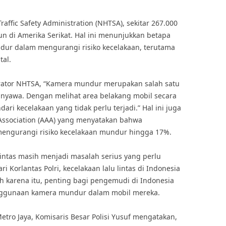
affic Safety Administration (NHTSA), sekitar 267.000
un di Amerika Serikat. Hal ini menunjukkan betapa
ur dalam mengurangi risiko kecelakaan, terutama
tal.
trator NHTSA, “Kamera mundur merupakan salah satu
nyawa. Dengan melihat area belakang mobil secara
i kecelakaan yang tidak perlu terjadi.” Hal ini juga
Association (AAA) yang menyatakan bahwa
ngurangi risiko kecelakaan mundur hingga 17%.
 lintas masih menjadi masalah serius yang perlu
 Korlantas Polri, kecelakaan lalu lintas di Indonesia
h karena itu, penting bagi pengemudi di Indonesia
ggunaan kamera mundur dalam mobil mereka.
 Metro Jaya, Komisaris Besar Polisi Yusuf mengatakan,