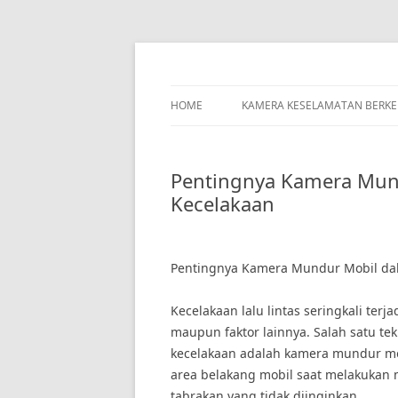
Skip
to
content
HOME
KAMERA KESELAMATAN BERK
Pentingnya Kamera Mun
Kecelakaan
Pentingnya Kamera Mundur Mobil da
Kecelakaan lalu lintas seringkali terj
maupun faktor lainnya. Salah satu t
kecelakaan adalah kamera mundur m
area belakang mobil saat melakukan
tabrakan yang tidak diinginkan.