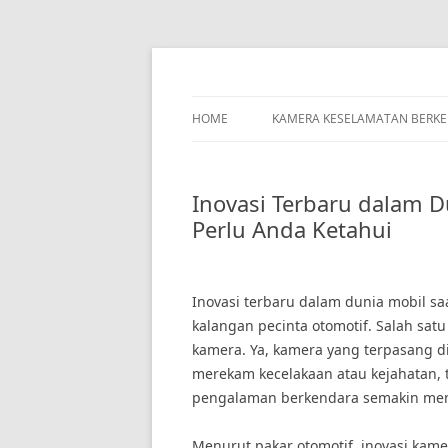
Skip
to
content
HOME
KAMERA KESELAMATAN BERK
Inovasi Terbaru dalam D
Perlu Anda Ketahui
Inovasi terbaru dalam dunia mobil sa
kalangan pecinta otomotif. Salah sat
kamera. Ya, kamera yang terpasang di
merekam kecelakaan atau kejahatan, t
pengalaman berkendara semakin me
Menurut pakar otomotif, inovasi ka