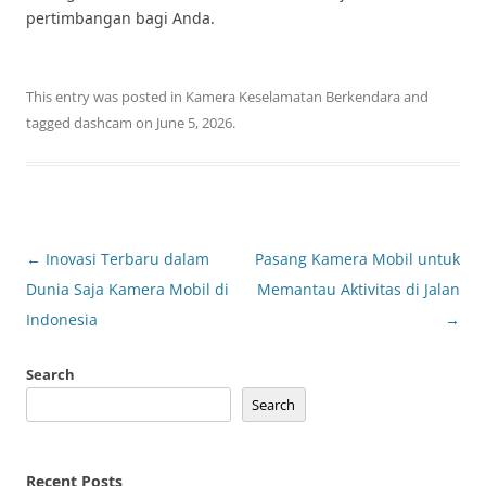
pertimbangan bagi Anda.
This entry was posted in
Kamera Keselamatan Berkendara
and
tagged
dashcam
on
June 5, 2026
.
Post
←
Inovasi Terbaru dalam
Pasang Kamera Mobil untuk
navigation
Dunia Saja Kamera Mobil di
Memantau Aktivitas di Jalan
Indonesia
→
Search
Search
Recent Posts