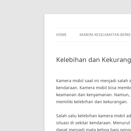
Skip
to
content
HOME
KAMERA KESELAMATAN BERK
Kelebihan dan Kekuran
Kamera mobil saat ini menjadi salah 
kendaraan. Kamera mobil bisa memb
keamanan dan kenyamanan. Namun, sep
memiliki kelebihan dan kekurangan.
Salah satu kelebihan kamera mobil
situasi di sekitar kendaraan. Menurut
dapat menjadi mata ketiga bagi pe