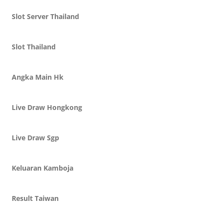
Slot Server Thailand
Slot Thailand
Angka Main Hk
Live Draw Hongkong
Live Draw Sgp
Keluaran Kamboja
Result Taiwan