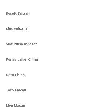
Result Taiwan
Slot Pulsa Tri
Slot Pulsa Indosat
Pengeluaran China
Data China
Toto Macau
Live Macau