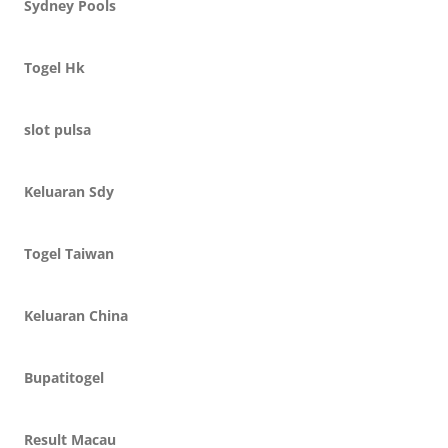
Sydney Pools
Togel Hk
slot pulsa
Keluaran Sdy
Togel Taiwan
Keluaran China
Bupatitogel
Result Macau