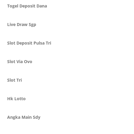
Togel Deposit Dana
Live Draw Sgp
Slot Deposit Pulsa Tri
Slot Via Ovo
Slot Tri
Hk Lotto
Angka Main Sdy