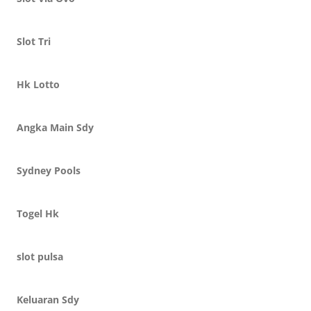
Slot Tri
Hk Lotto
Angka Main Sdy
Sydney Pools
Togel Hk
slot pulsa
Keluaran Sdy