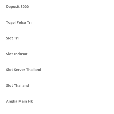
Deposit 5000
Togel Pulsa Tri
Slot Tri
Slot Indosat
Slot Server Thailand
Slot Thailand
Angka Main Hk