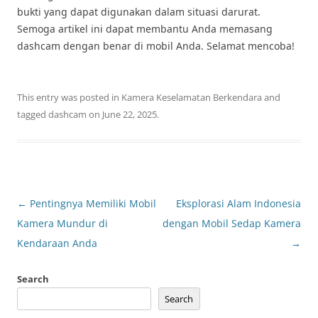
bukti yang dapat digunakan dalam situasi darurat.
Semoga artikel ini dapat membantu Anda memasang
dashcam dengan benar di mobil Anda. Selamat mencoba!
This entry was posted in
Kamera Keselamatan Berkendara
and
tagged
dashcam
on
June 22, 2025
.
Post
←
Pentingnya Memiliki Mobil
Eksplorasi Alam Indonesia
navigation
Kamera Mundur di
dengan Mobil Sedap Kamera
Kendaraan Anda
→
Search
Search