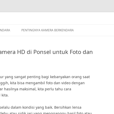
ENDARA
PENTINGNYA KAMERA BERKENDARA
mera HD di Ponsel untuk Foto dan
tur yang sangat penting bagi kebanyakan orang saat
ggih, kita bisa mengambil foto dan video dengan
r hasilnya maksimal, kita perlu tahu cara
kita.
elalu dalam kondisi yang baik. Bersihkan lensa
 debu atau sidik jari yang mengganggu hasil foto atau