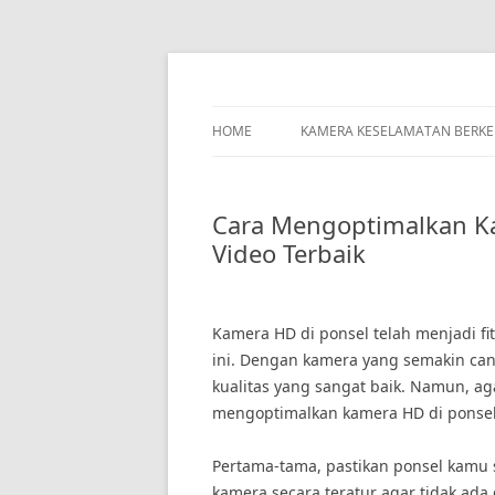
Skip
to
content
HOME
KAMERA KESELAMATAN BERK
Cara Mengoptimalkan Ka
Video Terbaik
Kamera HD di ponsel telah menjadi fi
ini. Dengan kamera yang semakin can
kualitas yang sangat baik. Namun, aga
mengoptimalkan kamera HD di ponsel 
Pertama-tama, pastikan ponsel kamu s
kamera secara teratur agar tidak ada