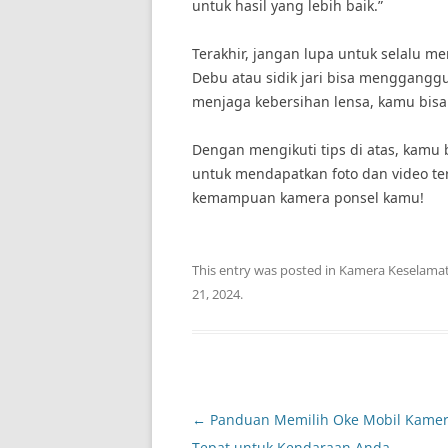
untuk hasil yang lebih baik.”
Terakhir, jangan lupa untuk selalu m
Debu atau sidik jari bisa mengganggu
menjaga kebersihan lensa, kamu bisa
Dengan mengikuti tips di atas, kamu
untuk mendapatkan foto dan video ter
kemampuan kamera ponsel kamu!
This entry was posted in
Kamera Keselama
21, 2024
.
Post
←
Panduan Memilih Oke Mobil Kamer
navigation
Tepat untuk Kendaraan Anda