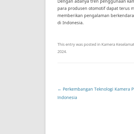
Dengan adanya tren penggunaan kam
para produsen otomotif dapat terus
memberikan pengalaman berkendara 
di Indonesia.
This entry was posted in
Kamera Keselama
2024
.
Post
←
Perkembangan Teknologi Kamera Po
navigation
Indonesia