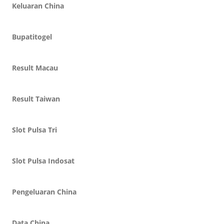
Keluaran China
Bupatitogel
Result Macau
Result Taiwan
Slot Pulsa Tri
Slot Pulsa Indosat
Pengeluaran China
Data China