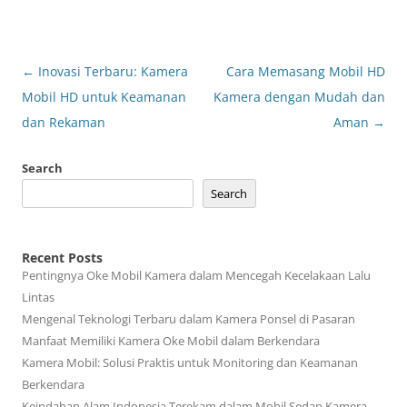
Post
←
Inovasi Terbaru: Kamera
Cara Memasang Mobil HD
navigation
Mobil HD untuk Keamanan
Kamera dengan Mudah dan
dan Rekaman
Aman
→
Search
Search
Recent Posts
Pentingnya Oke Mobil Kamera dalam Mencegah Kecelakaan Lalu
Lintas
Mengenal Teknologi Terbaru dalam Kamera Ponsel di Pasaran
Manfaat Memiliki Kamera Oke Mobil dalam Berkendara
Kamera Mobil: Solusi Praktis untuk Monitoring dan Keamanan
Berkendara
Keindahan Alam Indonesia Terekam dalam Mobil Sedap Kamera