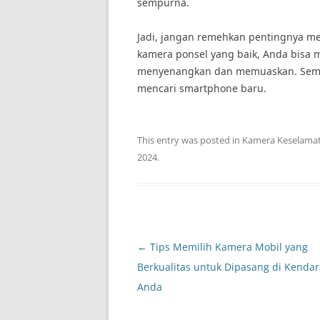
sempurna.
Jadi, jangan remehkan pentingnya me
kamera ponsel yang baik, Anda bisa 
menyenangkan dan memuaskan. Semog
mencari smartphone baru.
This entry was posted in
Kamera Keselama
2024
.
Post
←
Tips Memilih Kamera Mobil yang
navigation
Berkualitas untuk Dipasang di Kenda
Anda