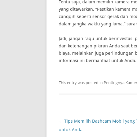
Tentu saja, dalam memilih kamera mob
yang ditawarkan. “Pastikan kamera mob
canggih seperti sensor gerak dan mod
dalam jangka waktu yang lama,” sara
Jadi, jangan ragu untuk berinvestas
dan ketenangan pikiran Anda saat ber
biaya, melainkan juga perlindungan 
informasi ini bermanfaat untuk And
This entry was posted in
Pentingnya Kamer
Post
←
Tips Memilih Dashcam Mobil yang 
navigation
untuk Anda