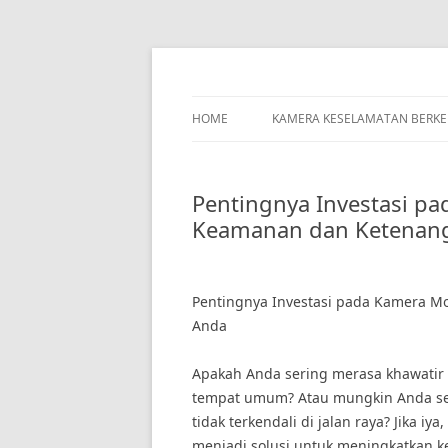
Skip
to
content
HOME
KAMERA KESELAMATAN BERK
Pentingnya Investasi p
Keamanan dan Ketenang
Pentingnya Investasi pada Kamera M
Anda
Apakah Anda sering merasa khawatir 
tempat umum? Atau mungkin Anda ser
tidak terkendali di jalan raya? Jika i
menjadi solusi untuk meningkatkan 