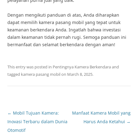
pelayanan purna jual yang baik.”
Dengan mengikuti panduan di atas, Anda diharapkan
dapat memilih kamera pasang mobil yang tepat untuk
keamanan berkendara Anda. Ingatlah bahwa investasi
dalam keamanan tidak pernah rugi. Semoga panduan ini
bermanfaat dan selamat berkendara dengan aman!
This entry was posted in
Pentingnya Kamera Berkendara
and
tagged
kamera pasang mobil
on
March 8, 2025
.
Post
←
Mobil Tujuan Kamera:
Manfaat Kamera Mobil yang
navigation
Inovasi Terbaru dalam Dunia
Harus Anda Ketahui
→
Otomotif