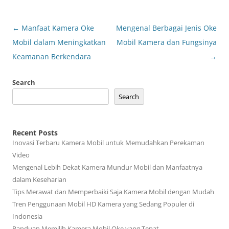
Post
←
Manfaat Kamera Oke
Mengenal Berbagai Jenis Oke
navigation
Mobil dalam Meningkatkan
Mobil Kamera dan Fungsinya
Keamanan Berkendara
→
Search
Search
Recent Posts
Inovasi Terbaru Kamera Mobil untuk Memudahkan Perekaman
Video
Mengenal Lebih Dekat Kamera Mundur Mobil dan Manfaatnya
dalam Keseharian
Tips Merawat dan Memperbaiki Saja Kamera Mobil dengan Mudah
Tren Penggunaan Mobil HD Kamera yang Sedang Populer di
Indonesia
Panduan Memilih Kamera Mobil Oke yang Tepat