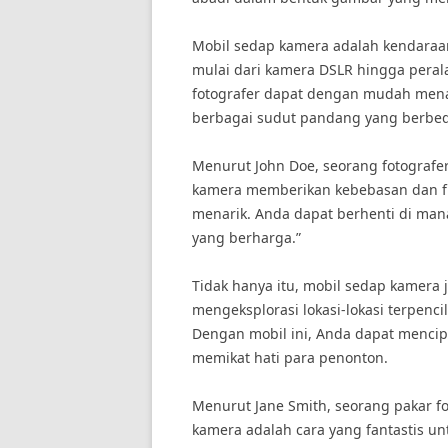
Mobil sedap kamera adalah kendaraan
mulai dari kamera DSLR hingga perala
fotografer dapat dengan mudah menan
berbagai sudut pandang yang berbed
Menurut John Doe, seorang fotografe
kamera memberikan kebebasan dan fle
menarik. Anda dapat berhenti di ma
yang berharga.”
Tidak hanya itu, mobil sedap kamera
mengeksplorasi lokasi-lokasi terpenci
Dengan mobil ini, Anda dapat mencip
memikat hati para penonton.
Menurut Jane Smith, seorang pakar fo
kamera adalah cara yang fantastis un