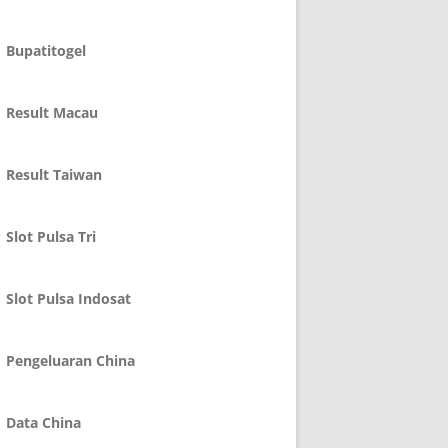
Bupatitogel
Result Macau
Result Taiwan
Slot Pulsa Tri
Slot Pulsa Indosat
Pengeluaran China
Data China