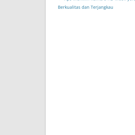
navigation
Berkualitas dan Terjangkau