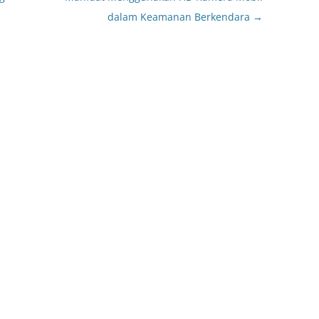
dalam Keamanan Berkendara
→