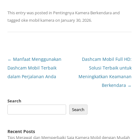
This entry was posted in
Pentingnya Kamera Berkendara
and
tagged
oke mobil kamera
on
January 30, 2026
.
Post
←
Manfaat Menggunakan
Dashcam Mobil Full HD:
navigation
Dashcam Mobil Terbaik
Solusi Terbaik untuk
dalam Perjalanan Anda
Meningkatkan Keamanan
Berkendara
→
Search
Search
Recent Posts
Tips Merawat dan Memperbaiki Saja Kamera Mobil dengan Mudah