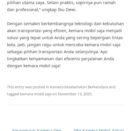
pilihan utama saya. Selain praktis, sopirnya pun ramah
dan profesional,” ungkap Ibu Dewi.
Dengan semakin berkembangnya teknologi dan kebutuhan
akan transportasi yang efisien, kemara mobil saja menjadi
solusi yang tepat untuk Anda yang sering bepergian lintas
kota. Jadi, jangan ragu untuk mencoba kemara mobil saja
sebagai pilihan transportasi Anda selanjutnya. Ayo
tingkatkan kenyamanan dan efisiensi perjalanan Anda
dengan kemara mobil saja!
This entry was posted in
Kamera Keselamatan Berkendara
and
tagged
kemara mobil saja
on
November 13, 2025
.
Post
←
Keunggulan Kamera Oke
Oke Kamera Mobil: Solusi