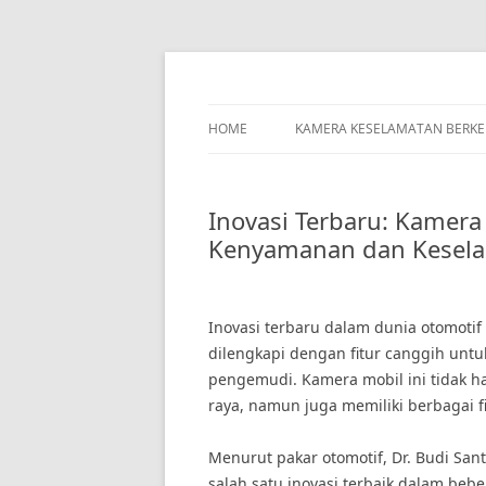
Skip
to
content
HOME
KAMERA KESELAMATAN BERK
Inovasi Terbaru: Kamera
Kenyamanan dan Kesel
Inovasi terbaru dalam dunia otomotif
dilengkapi dengan fitur canggih un
pengemudi. Kamera mobil ini tidak ha
raya, namun juga memiliki berbagai 
Menurut pakar otomotif, Dr. Budi Sa
salah satu inovasi terbaik dalam beber