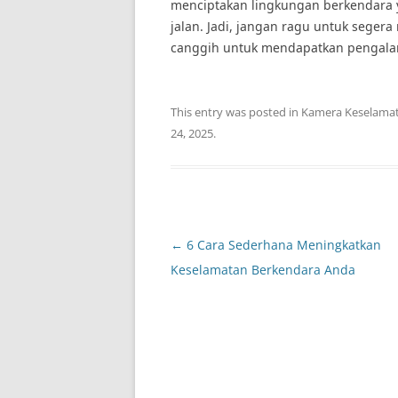
menciptakan lingkungan berkendara
jalan. Jadi, jangan ragu untuk sege
canggih untuk mendapatkan pengalam
This entry was posted in
Kamera Keselama
24, 2025
.
Post
←
6 Cara Sederhana Meningkatkan
navigation
Keselamatan Berkendara Anda