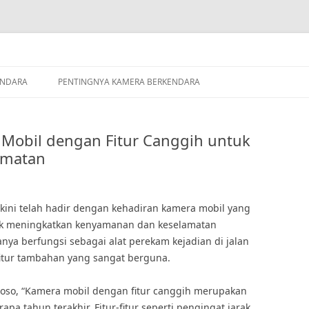
ENDARA
PENTINGNYA KAMERA BERKENDARA
 Mobil dengan Fitur Canggih untuk
amatan
 kini telah hadir dengan kehadiran kamera mobil yang
tuk meningkatkan kenyamanan dan keselamatan
nya berfungsi sebagai alat perekam kejadian di jalan
fitur tambahan yang sangat berguna.
ntoso, “Kamera mobil dengan fitur canggih merupakan
apa tahun terakhir. Fitur-fitur seperti pengingat jarak