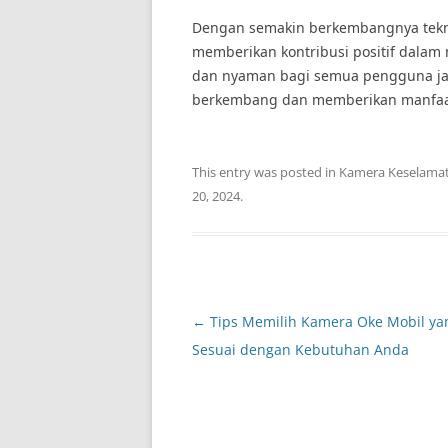
Dengan semakin berkembangnya tekno
memberikan kontribusi positif dalam
dan nyaman bagi semua pengguna jala
berkembang dan memberikan manfaat 
This entry was posted in
Kamera Keselama
20, 2024
.
Post
←
Tips Memilih Kamera Oke Mobil ya
navigation
Sesuai dengan Kebutuhan Anda