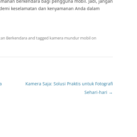
manan berkendara bagi pengguna mobil. Jadi, jangan
i demi keselamatan dan kenyamanan Anda dalam
tan Berkendara
and tagged
kamera mundur mobil
on
a
Kamera Saja: Solusi Praktis untuk Fotografi
Sehari-hari
→