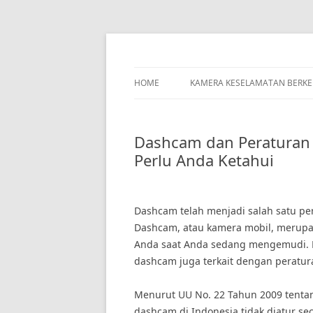
Skip
to
content
HOME
KAMERA KESELAMATAN BERK
Dashcam dan Peraturan 
Perlu Anda Ketahui
Dashcam telah menjadi salah satu pe
Dashcam, atau kamera mobil, merupak
Anda saat Anda sedang mengemudi.
dashcam juga terkait dengan peratur
Menurut UU No. 22 Tahun 2009 tentan
dashcam di Indonesia tidak diatur se