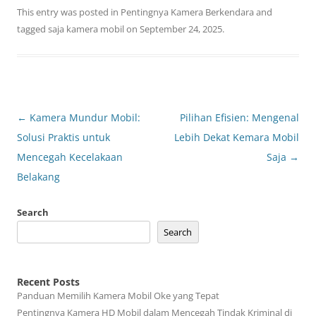
This entry was posted in
Pentingnya Kamera Berkendara
and
tagged
saja kamera mobil
on
September 24, 2025
.
Post
←
Kamera Mundur Mobil:
Pilihan Efisien: Mengenal
navigation
Solusi Praktis untuk
Lebih Dekat Kemara Mobil
Mencegah Kecelakaan
Saja
→
Belakang
Search
Search
Recent Posts
Panduan Memilih Kamera Mobil Oke yang Tepat
Pentingnya Kamera HD Mobil dalam Mencegah Tindak Kriminal di