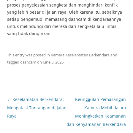
proses penyelesaian sengketa dan menghindari konflik
yang lebih besar di jalan raya. Oleh karena itu, sebaiknya
setiap pengemudi memasang dashcam di kendaraannya
untuk melindungi diri mereka dari sengketa lalu lintas
yang tidak diinginkan.
This entry was posted in
Kamera Keselamatan Berkendara
and
tagged
dashcam
on
June 5, 2025
.
Post
←
Keselamatan Berkendara:
Keunggulan Pemasangan
navigation
Mengatasi Tantangan di Jalan
Kamera Mobil dalam
Raya
Meningkatkan Keamanan
dan Kenyamanan Berkendara
→