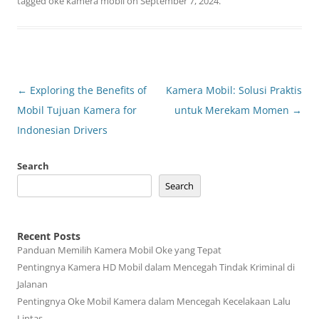
tagged
oke kamera mobil
on
September 7, 2024
.
Post
←
Exploring the Benefits of
Kamera Mobil: Solusi Praktis
navigation
Mobil Tujuan Kamera for
untuk Merekam Momen
→
Indonesian Drivers
Search
Search
Recent Posts
Panduan Memilih Kamera Mobil Oke yang Tepat
Pentingnya Kamera HD Mobil dalam Mencegah Tindak Kriminal di
Jalanan
Pentingnya Oke Mobil Kamera dalam Mencegah Kecelakaan Lalu
Lintas